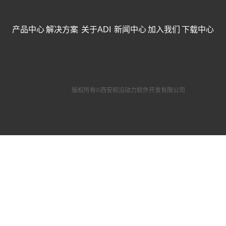
案
体
交
产品中心
解决方案
关于ADI
新闻中心
加入我们
下载中心
仿
关
通
真
于
工
声
程
学
ADI
船
公
仿
版权所有©西安前沿动力软件开发有限公司
新
舶
司
真
工
闻
简
工
程
介
艺
中
建
企
仿
筑
心
业
真
公
桥
文
加
系
司
梁
化
统
入
要
石
荣
仿
闻
油
誉
真
我