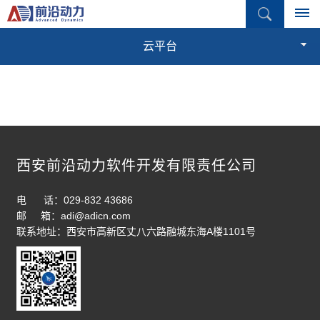
QT
云平台
其他（勿删）
首
页
产
品
西安前沿动力软件开发有限责任公司
中
电 话：029-832 43686
心
邮 箱：adi@adicn.com
联系地址：西安市高新区丈八六路融城东海A楼1101号
结
解
构
决
仿
真
方
流