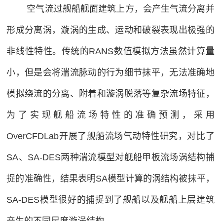
空气流过舰船舰面建筑上方，会产生气流分离并
案
体
交
仿
关
形成分离涡，漩涡的生成、运动和破裂表现出极强的
通
真
非线性特性。传统的RANS数值模拟方法虽然计算量
于
工
声
程
小，但是会将湍流脉动的行为细节抹平，无法准确地
学
ADI
船
公
仿
新
模拟绕流的分离、附着和漩涡脱落等复杂流场特征，
舶
司
真
工
闻
为了实现舰船流场特性的准确预测，采用
简
工
程
介
艺
OverCFDLab开展了舰船流场气动特性研究，对比了
中
建
企
仿
SA、SA-DES两种湍流模型对舰船甲板流场涡结构捕
筑
心
业
真
公
桥
文
加
系
捉的准确性，结果表明SA模型计算的涡结构被抹平，
司
梁
化
统
入
SA-DES模型很好的捕捉到了舰船以及舰船上层建筑
要
石
荣
仿
闻
油
誉
产生的不同尺度漩涡结构。
真
我