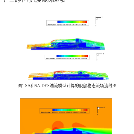
化
资
前
们
工
质
后
人
下
机
联
处
才
电
系
理
载
招
工
我
聘
程
中
们
数
心
字
软
样
件
图1 SA和SA-DES湍流模型计算的舰船稳态流场流线图
机
下
数
载
字
文
孪
档
生
下