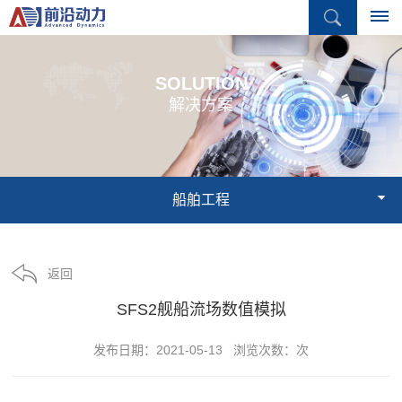
首
SOLUTION
解决方案
页
产
品
船舶工程
中
心
返回
结
解
SFS2舰船流场数值模拟
构
决
仿
发布日期：2021-05-13 浏览次数：
次
真
方
流